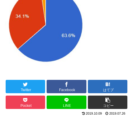
Twitter
Facebook
はてブ
Pocket
LINE
コピー
2019.10.09
2019.07.26