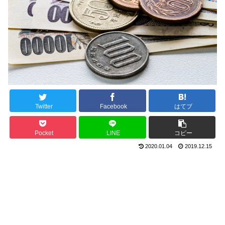
Twitter
Facebook
はてブ
Pocket
LINE
コピー
2020.01.04
2019.12.15