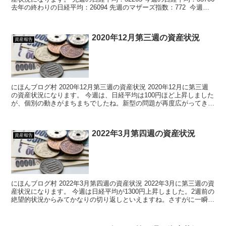
去年の終わりの日経平均：26094 先週のマザーズ指数：772 今週の
マザーズ...
2020年12月第三週の資産状況
資産報告
にほんブログ村 2020年12月第三週の資産状況 2020年12月に第三週
の資産状況になります。 今週は、日経平均は100円ほど上昇しました
が、個別の動きがまちまちでしたね。新型の問題が再度広がってきた
のでウィズコロナ銘柄が強いと思...
2022年3月第四週の資産状況
資産報告
にほんブログ村 2022年3月第四週の資産状況 2022年3月に第三週の資
産状況になります。 今週は日経平均が1300円上昇しました。2週前の
絶望的状況からみてかなりの切り返しといえますね。さすがに一瞬で
戻りすぎだとも思いますが、大...